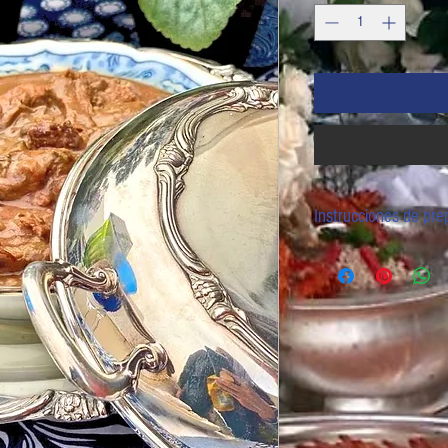
Instrucciones de pre
Descongelar de manera natu
ABRIR en una olla de agua 
abrir con una tijera y servir.
En microondas: SACAR DE L
tapa. Calentar por unos mi