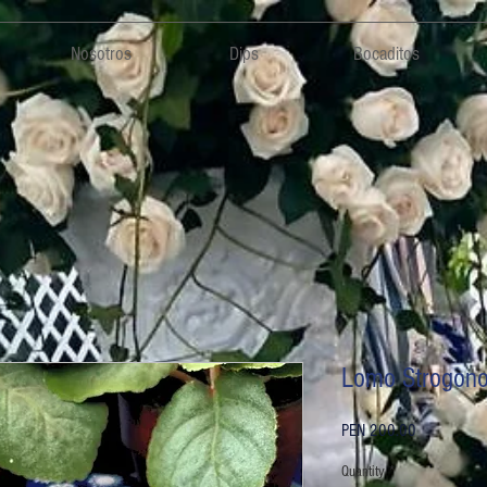
Nosotros
Dips
Bocaditos
Lomo Strogonof
Price
PEN 200.00
Quantity
*