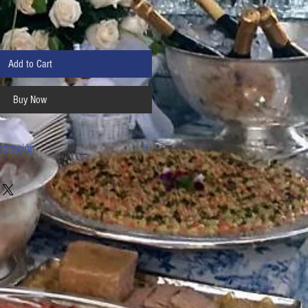
Add to Cart
Buy Now
paración
ral por unas horas. Colocar las bolsas SIN
hirviendo, a fuego medio por 10 minutos,
A BOLSA y colocar en un cuenco/tazón con
nutos en “recalentamiento automático”