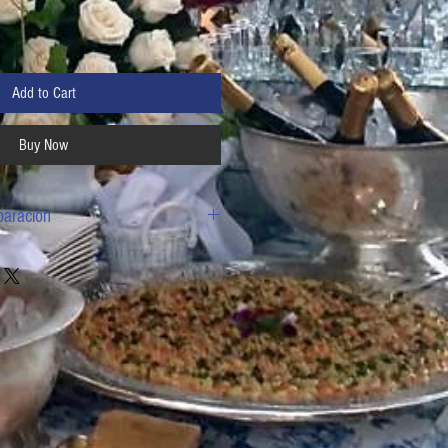
Add to Cart
Buy Now
paración
ral por unas horas. Colocar las bolsas SIN
hirviendo, a fuego medio por 10 minutos,
A BOLSA y colocar en un cuenco/tazón con
nutos en “recalentamiento automático”