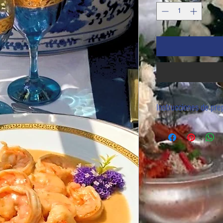
Instrucciones de pre
Descongelar de manera natu
ABRIR en una olla de agua 
abrir con una tijera y servir.
En microondas: SACAR DE L
tapa. Calentar por unos mi