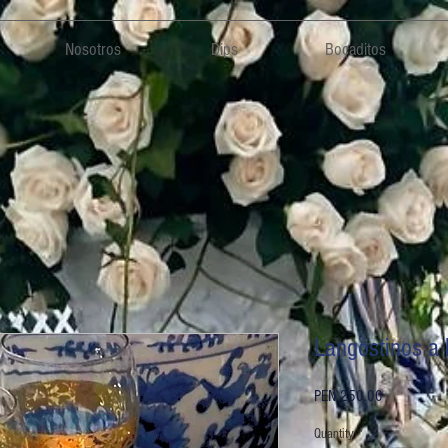
Nosotros
Dips
Bocaditos
Langostinos a 
Price
PEN 250.00
Quantity
*