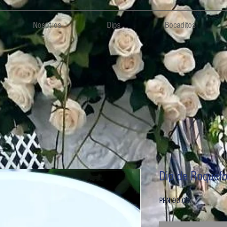
Nosotros
Dips
Bocaditos
Dip de Roquefo
Price
PEN 90.00