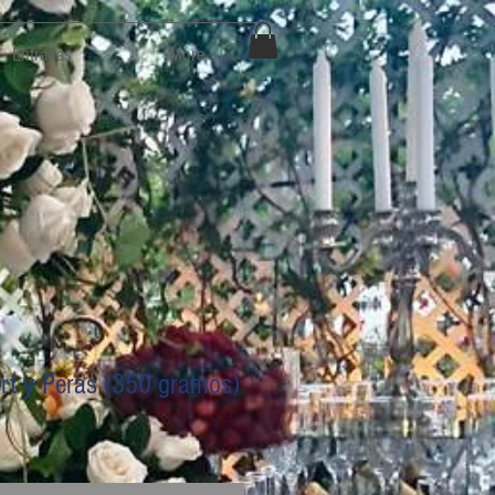
Entradas
More
rt y Peras (350 gramos)