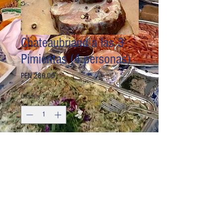
Chateaubriand a las 3
Pimientas (4 personas)
Price
PEN 280.00
Quantity
*
Add to Cart
Buy Now
Instrucciones de preparación